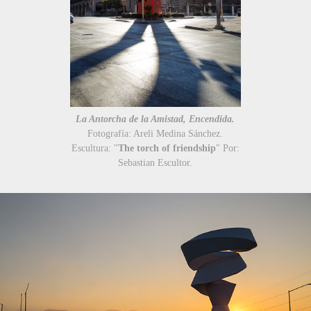
La Antorcha de la Amistad, Encendida.
Fotografía: Areli Medina Sánchez.
Escultura: "
The torch of friendship
" Por:
Sebastian Escultor.