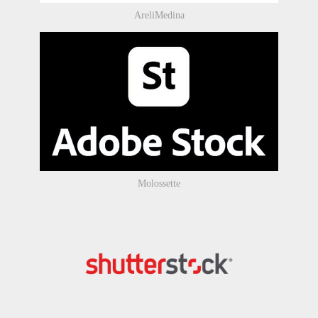
AreliMedina
Molossette